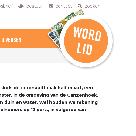
sbrief
bestuur
contact
zoeken
W
O
R
D
DIVERSEN
L
ID
inds de coronauitbraak half maart, een
inster, in de omgeving van de Ganzenhoek.
en duin en water. Wel houden we rekening
elnemers op 12 pers., in volgorde van