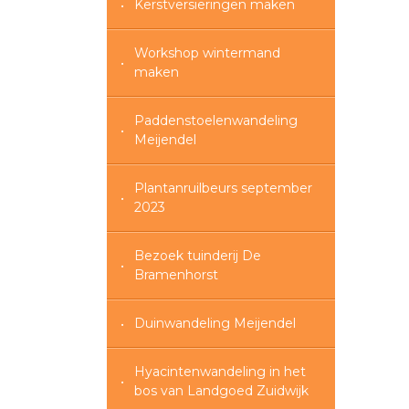
Kerstversieringen maken
Workshop wintermand
maken
Paddenstoelenwandeling
Meijendel
Plantanruilbeurs september
2023
Bezoek tuinderij De
Bramenhorst
Duinwandeling Meijendel
Hyacintenwandeling in het
bos van Landgoed Zuidwijk