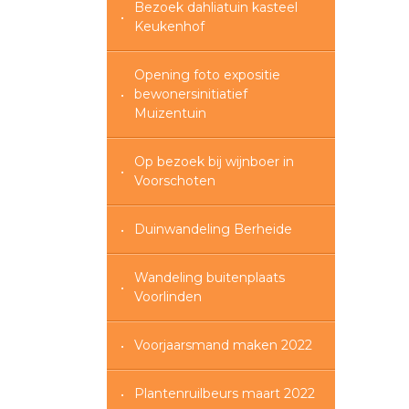
Bezoek dahliatuin kasteel
Keukenhof
Opening foto expositie
bewonersinitiatief
Muizentuin
Op bezoek bij wijnboer in
Voorschoten
Duinwandeling Berheide
Wandeling buitenplaats
Voorlinden
Voorjaarsmand maken 2022
Plantenruilbeurs maart 2022