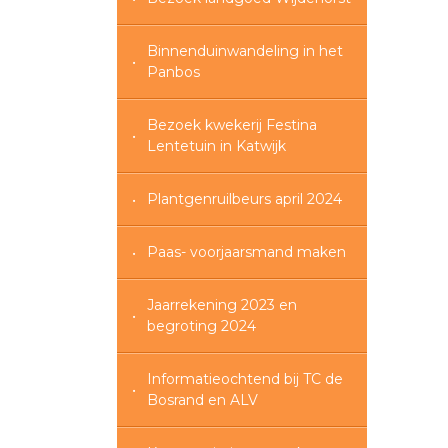
Binnenduinwandeling in het
Panbos
Bezoek kwekerij Festina
Lentetuin in Katwijk
Plantgenruilbeurs april 2024
Paas- voorjaarsmand maken
Jaarrekening 2023 en
begroting 2024
Informatieochtend bij TC de
Bosrand en ALV