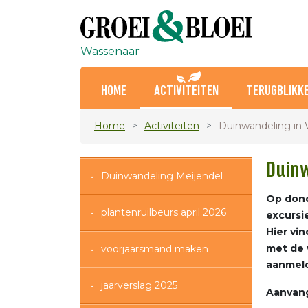
Wassenaar
HOME
ACTIVITEITEN
TERUGBLIKK
Home
Activiteiten
Duinwandeling in
Duinw
Duinwandeling Meijendel
Op dond
plantenruilbeurs april 2026
excursi
Hier vi
met de 
voorjaarsmand maken
aanmeld
jaarverslag 2025
Aanvang