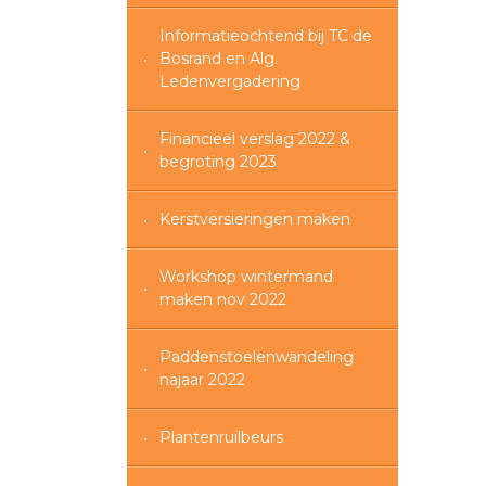
Informatieochtend bij TC de
Bosrand en Alg.
Ledenvergadering
Financieel verslag 2022 &
begroting 2023
Kerstversieringen maken
Workshop wintermand
maken nov 2022
Paddenstoelenwandeling
najaar 2022
Plantenruilbeurs