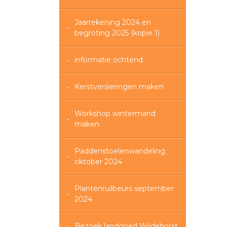
Jaarrekening 2024 en
begroting 2025 (kopie 1)
informatie ochtend
Kerstversieringen maken
Workshop wintermand
maken
Paddenstoelenwandeling
oktober 2024
Plantenruilbeurs september
2024
Bezoek landgoed Wijdehorst