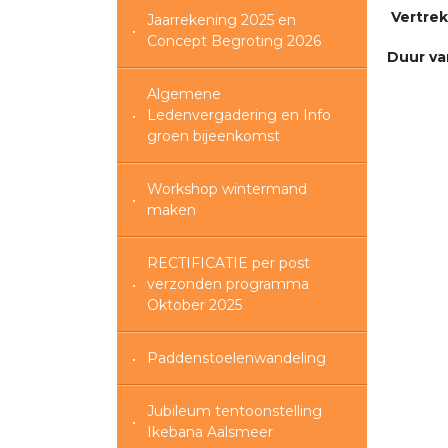
Vertrek
Jaarrekening 2025 en
Concept Begroting 2026
Duur va
Algemene
Ledenvergadering en Info
groen bijeenkomst
Workshop wintermand
maken
RECTIFICATIE per post
verzonden programma
Oktober 2025
Paddenstoelenwandeling
Jubileum tentoonstelling
Ikebana Aalsmeer