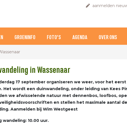
aanmelden nieuw
EN
GROENINFO
FOTO'S
AGENDA
OVER ONS
 Wassenaar
andeling in Wassenaar
erdag 17 september organiseren we weer, voor het eerst s
e. Het wordt een duinwandeling, onder leiding van Kees P
nden we afwisselende natuur met dennenbos, loofbos, op
veiligheidsvoorschriften en stellen het maximale aantal de
ing. Aanmelden bij Wim Westgeest
 wandeling: 10.00 uur.