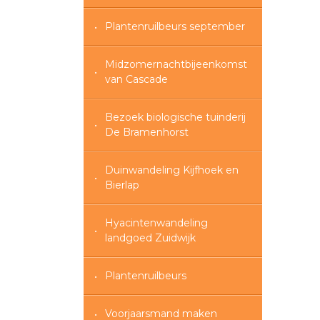
Plantenruilbeurs september
Midzomernachtbijeenkomst
van Cascade
Bezoek biologische tuinderij
De Bramenhorst
Duinwandeling Kijfhoek en
Bierlap
Hyacintenwandeling
landgoed Zuidwijk
Plantenruilbeurs
Voorjaarsmand maken