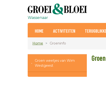
Wassenaar
HOME
ACTIVITEITEN
TERUGBLIKK
Home
Groeninfo
Groen
Groen weetjes van Wim
Westgeest