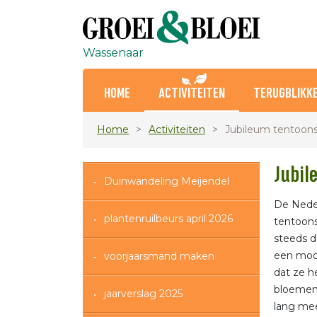
Wassenaar
HOME
ACTIVITEITEN
TERUGBLIKK
Home
Activiteiten
Jubileum tentoons
Jubil
Duinwandeling Meijendel
De Neder
plantenruilbeurs april 2026
tentoons
steeds d
een mooi
voorjaarsmand maken
dat ze h
bloemen 
jaarverslag 2025
lang me