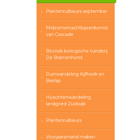
Plantenruilbeurs september
Midzomernachtbijeenkomst
van Cascade
Bezoek biologische tuinderij
De Bramenhorst
Duinwandeling Kijfhoek en
Bierlap
Hyacintenwandeling
landgoed Zuidwijk
Plantenruilbeurs
Voorjaarsmand maken