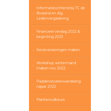
Informatieochtend bij TC de
Bosrand en Alg.
Ledenvergadering
Financieel verslag 2022 &
begroting 2023
Kerstversieringen maken
Workshop wintermand
maken nov 2022
Paddenstoelenwandeling
najaar 2022
Plantenruilbeurs