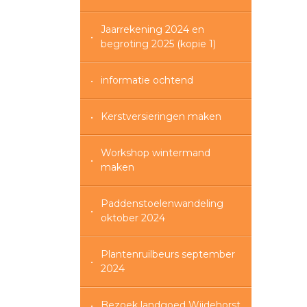
Jaarrekening 2024 en
begroting 2025 (kopie 1)
informatie ochtend
Kerstversieringen maken
Workshop wintermand
maken
Paddenstoelenwandeling
oktober 2024
Plantenruilbeurs september
2024
Bezoek landgoed Wijdehorst