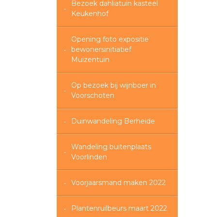
Bezoek dahliatuin kasteel
Keukenhof
Opening foto expositie
bewonersinitiatief
Muizentuin
Op bezoek bij wijnboer in
Voorschoten
Duinwandeling Berheide
Wandeling buitenplaats
Voorlinden
Voorjaarsmand maken 2022
Plantenruilbeurs maart 2022