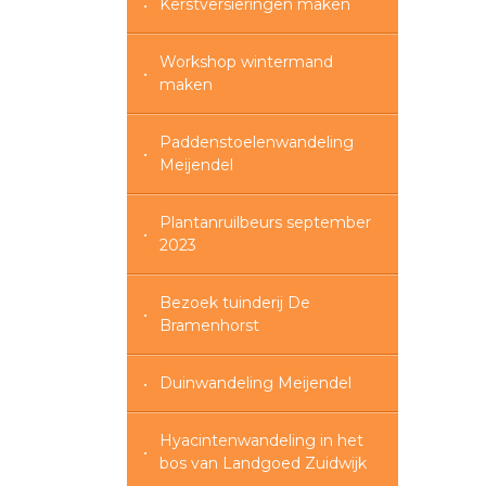
Kerstversieringen maken
Workshop wintermand
maken
Paddenstoelenwandeling
Meijendel
Plantanruilbeurs september
2023
Bezoek tuinderij De
Bramenhorst
Duinwandeling Meijendel
Hyacintenwandeling in het
bos van Landgoed Zuidwijk