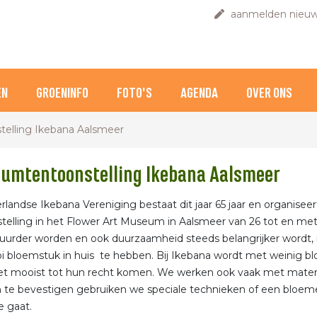
aanmelden nieuw
EN
GROENINFO
FOTO'S
AGENDA
OVER ONS
telling Ikebana Aalsmeer
eumtentoonstelling Ikebana Aalsmeer
landse Ikebana Vereniging bestaat dit jaar 65 jaar en organisee
telling in het Flower Art Museum in Aalsmeer van 26 tot en met
uurder worden en ook duurzaamheid steeds belangrijker wordt, is
 bloemstuk in huis te hebben. Bij Ikebana wordt met weinig b
et mooist tot hun recht komen. We werken ook vaak met material
te bevestigen gebruiken we speciale technieken of een bloeme
e gaat.