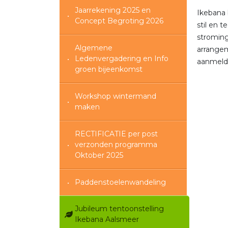
Jaarrekening 2025 en
Ikebana 
Concept Begroting 2026
stil en 
stroming
Algemene
arrangem
Ledenvergadering en Info
aanmelde
groen bijeenkomst
Workshop wintermand
maken
RECTIFICATIE per post
verzonden programma
Oktober 2025
Paddenstoelenwandeling
Jubileum tentoonstelling
Ikebana Aalsmeer