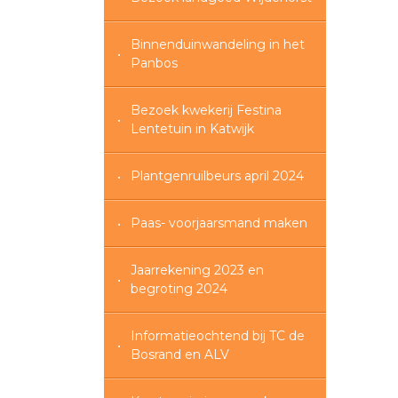
Binnenduinwandeling in het
Panbos
Bezoek kwekerij Festina
Lentetuin in Katwijk
Plantgenruilbeurs april 2024
Paas- voorjaarsmand maken
Jaarrekening 2023 en
begroting 2024
Informatieochtend bij TC de
Bosrand en ALV