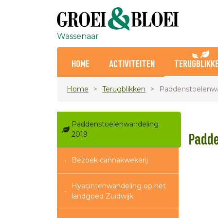
Wassenaar
HOME
ACTIVITEITEN
TERUGBLIKK
Home
Terugblikken
Paddenstoelenwa
Paddenstoelenwandeling
2019
Padde
Bezoek cannakwekerij
Hyacintenwandeling op het
landgoed Zuidwijk