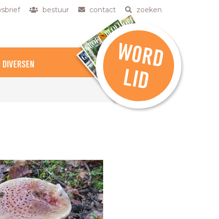
sbrief
bestuur
contact
zoeken
W
O
R
D
DIVERSEN
L
ID