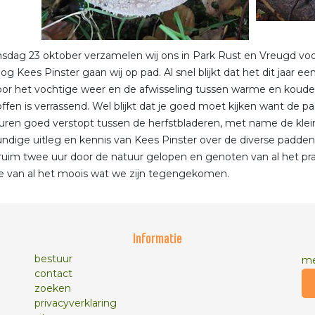
dag 23 oktober verzamelen wij ons in Park Rust en Vreugd voo
oog Kees Pinster gaan wij op pad. Al snel blijkt dat het dit jaar e
r het vochtige weer en de afwisseling tussen warme en koude d
ffen is verrassend. Wel blijkt dat je goed moet kijken want de p
uren goed verstopt tussen de herfstbladeren, met name de kleint
ndige uitleg en kennis van Kees Pinster over de diverse padd
uim twee uur door de natuur gelopen en genoten van al het prac
e van al het moois wat we zijn tegengekomen.
Informatie
bestuur
me
contact
zoeken
privacyverklaring