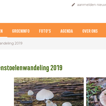
aanmelden nieuw
EN
GROENINFO
FOTO'S
AGENDA
OVER ONS
ndeling 2019
nstoelenwandeling 2019