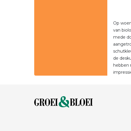
Op woens
van biol
mede doo
aangetro
schutkle
de desku
hebben r
impressi