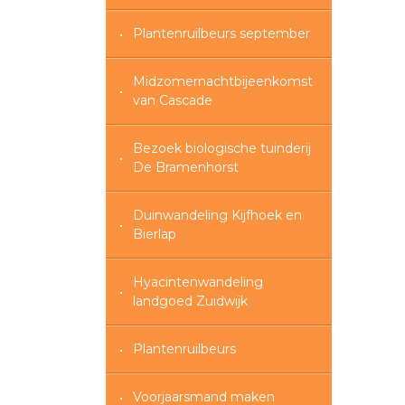
Plantenruilbeurs september
Midzomernachtbijeenkomst
van Cascade
Bezoek biologische tuinderij
De Bramenhorst
Duinwandeling Kijfhoek en
Bierlap
Hyacintenwandeling
landgoed Zuidwijk
Plantenruilbeurs
Voorjaarsmand maken