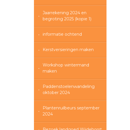
Jaarrekening 2024 en
begroting 2025 (kopie 1)
informatie ochtend
Kerstversieringen maken
Workshop wintermand
maken
Paddenstoelenwandeling
oktober 2024
Plantenruilbeurs september
2024
Bezoek landgoed Wijdehorst