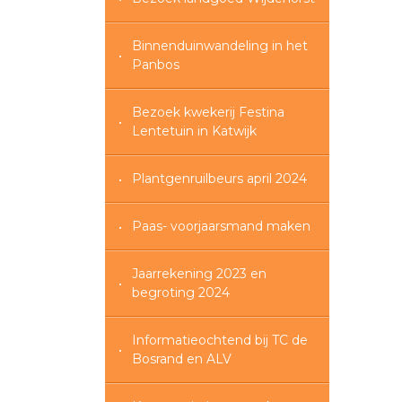
Binnenduinwandeling in het
Panbos
Bezoek kwekerij Festina
Lentetuin in Katwijk
Plantgenruilbeurs april 2024
Paas- voorjaarsmand maken
Jaarrekening 2023 en
begroting 2024
Informatieochtend bij TC de
Bosrand en ALV