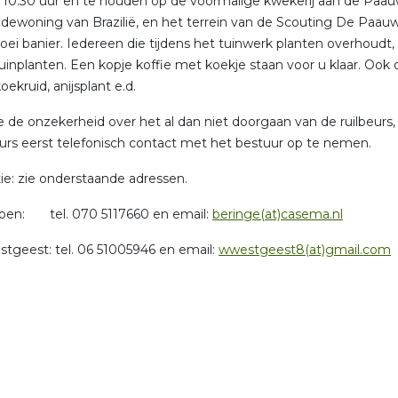
10.30 uur en te houden op de voormalige kwekerij aan de Paauw
ewoning van Brazilië, en het terrein van de Scouting De Paau
oei banier. Iedereen die tijdens het tuinwerk planten overhoudt, 
uinplanten. Een kopje koffie met koekje staan voor u klaar. Ook
koekruid, anijsplant e.d.
de onzekerheid over het al dan niet doorgaan van de ruilbeurs,
eurs eerst telefonisch contact met het bestuur op te nemen.
ie: zie onderstaande adressen.
ben: tel. 070 5117660 en email:
beringe(at)casema.nl
geest: tel. 06 51005946 en email:
wwestgeest8(at)gmail.com