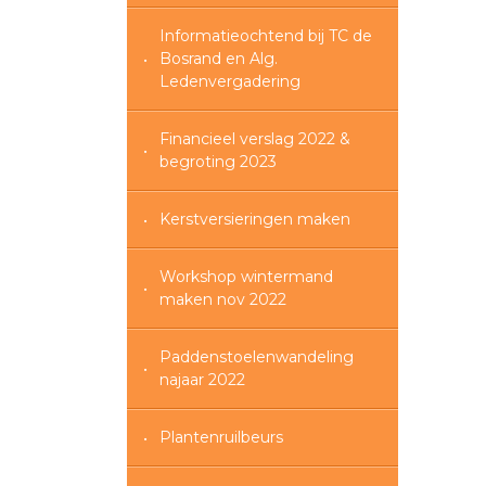
Informatieochtend bij TC de
Bosrand en Alg.
Ledenvergadering
Financieel verslag 2022 &
begroting 2023
Kerstversieringen maken
Workshop wintermand
maken nov 2022
Paddenstoelenwandeling
najaar 2022
Plantenruilbeurs