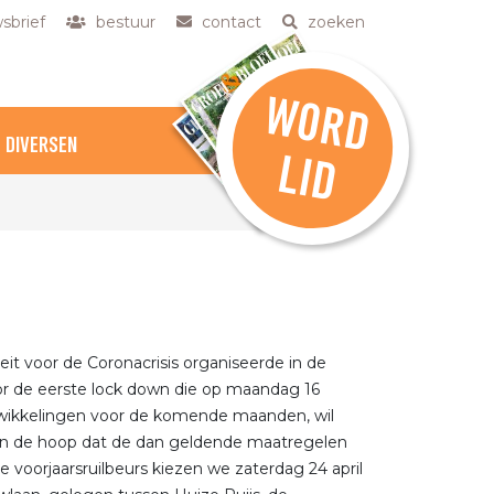
sbrief
bestuur
contact
zoeken
W
O
R
D
DIVERSEN
L
ID
teit voor de Coronacrisis organiseerde in de
or de eerste lock down die op maandag 16
twikkelingen voor de komende maanden, wil
, in de hoop dat de dan geldende maatregelen
 voorjaarsruilbeurs kiezen we zaterdag 24 april