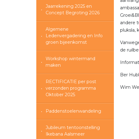
aanvang 
Jaarrekening 2025 en
ambassad
Concept Begroting 2026
Groei&Bl
andere t
Algemene
pluksla, 
Ledenvergadering en Info
groen bijeenkomst
Vanwege 
de ruilb
Workshop wintermand
Informat
maken
Ber Hub
RECTIFICATIE per post
Wim West
verzonden programma
Oktober 2025
Paddenstoelenwandeling
Jubileum tentoonstelling
Ikebana Aalsmeer