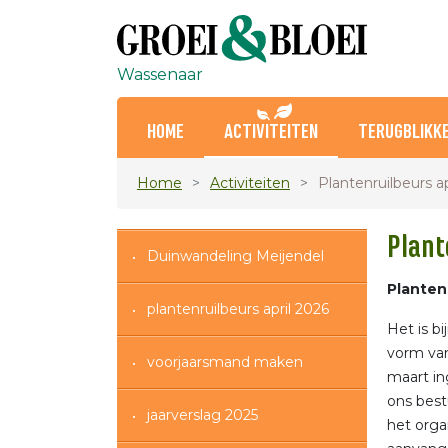
Wassenaar
HOME
ACTIVITEITEN
TERUGBLIKK
Home
Activiteiten
Plantenruilbeurs ap
Plant
Duinwandeling Meijendel
Planten
plantenruilbeurs april 2026
Het is bi
vorm van
voorjaarsmand maken
maart in
ons best
jaarverslag 2025
het orga