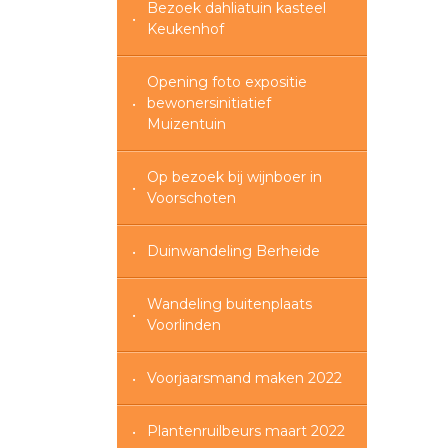
Bezoek dahliatuin kasteel
Keukenhof
Opening foto expositie
bewonersinitiatief
Muizentuin
Op bezoek bij wijnboer in
Voorschoten
Duinwandeling Berheide
Wandeling buitenplaats
Voorlinden
Voorjaarsmand maken 2022
Plantenruilbeurs maart 2022