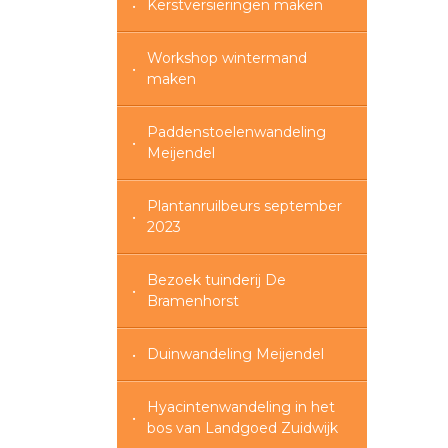
Kerstversieringen maken
Workshop wintermand
maken
Paddenstoelenwandeling
Meijendel
Plantanruilbeurs september
2023
Bezoek tuinderij De
Bramenhorst
Duinwandeling Meijendel
Hyacintenwandeling in het
bos van Landgoed Zuidwijk